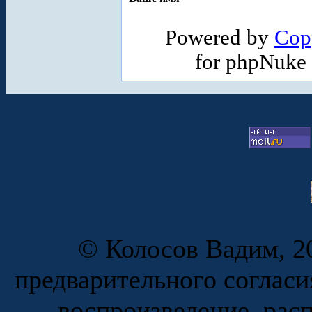
Powered by
Cop
for phpNuke
© Колосов Вадим, 20
предварительного согласи
воспроизведение, рас