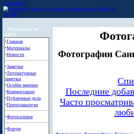
ГЛАВНАЯ
МЫСЛИ
ВСЛУХ
Навигация по
Фотог
сайту
·
Главная
·
Материалы
Фотографии Санк
·
Новости
·
Заметки
·
Литературные
Спи
заметки
·
Особое
мнение
Последние доба
·
Комментарии
·
Публичные дела
Часто просматри
·
Преподаватели
люб
·
Фотогалерея
·
Форум