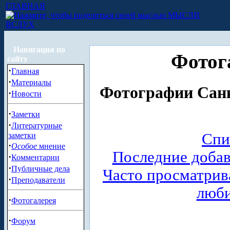
ГЛАВНАЯ
МЫСЛИ
ВСЛУХ
Навигация по
Фотог
сайту
·
Главная
·
Материалы
Фотографии Санк
·
Новости
·
Заметки
·
Литературные
Спи
заметки
·
Особое
мнение
Последние доба
·
Комментарии
·
Публичные дела
Часто просматри
·
Преподаватели
люб
·
Фотогалерея
·
Форум