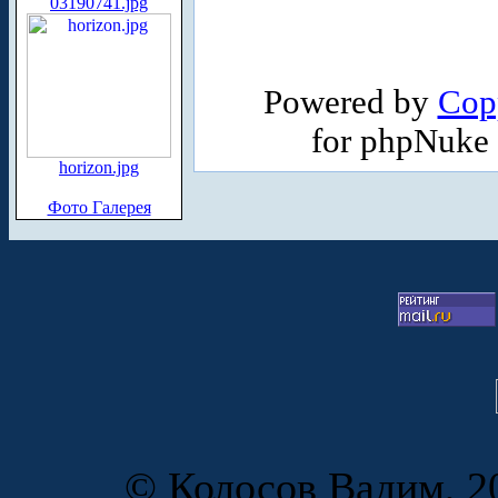
03190741.jpg
Powered by
Cop
for phpNuke
horizon.jpg
Фото Галерея
© Колосов Вадим, 20