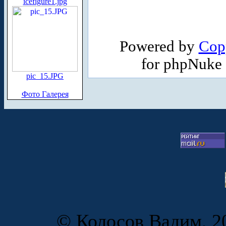
icefigure1.jpg
Powered by
Cop
for phpNuke
pic_15.JPG
Фото Галерея
© Колосов Вадим, 20