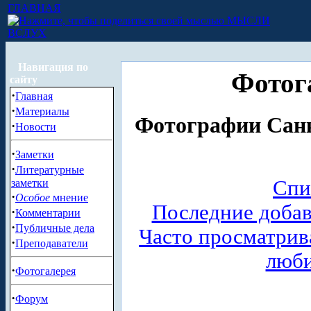
ГЛАВНАЯ
МЫСЛИ
ВСЛУХ
Навигация по
Фотог
сайту
·
Главная
·
Материалы
Фотографии Санк
·
Новости
·
Заметки
·
Литературные
Спи
заметки
·
Особое
мнение
Последние доба
·
Комментарии
·
Публичные дела
Часто просматри
·
Преподаватели
люб
·
Фотогалерея
·
Форум