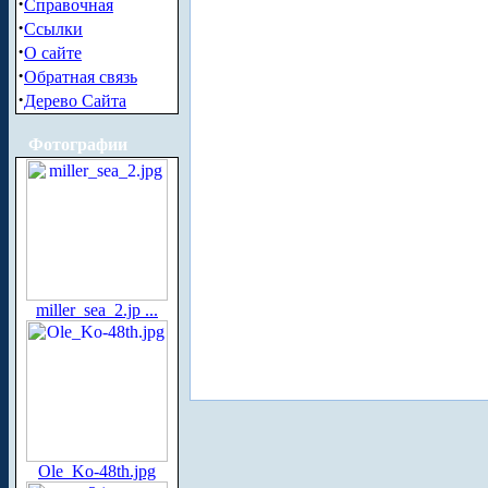
·
Справочная
·
Ссылки
·
О сайте
·
Обратная связь
·
Дерево Сайта
Фотографии
miller_sea_2.jp ...
Ole_Ko-48th.jpg