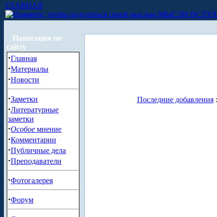
ГЛАВНАЯ
МЫСЛИ ВСЛУ
Навигация по
сайту
·
Главная
·
Материалы
·
Новости
·
Заметки
Последние добавления
·
Литературные
заметки
·
Особое
мнение
·
Комментарии
·
Публичные дела
·
Преподаватели
·
Фотогалерея
·
Форум