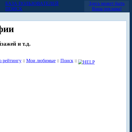
БАЗА ПОЛЬЗОВАТЕЛЕЙ
Здесь может быть
ПОИСК
Ваша реклама!
фии
зажей и т.д.
о рейтингу
::
Мои любимые
::
Поиск
::