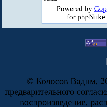
Powered by
Cop
for phpNuke
© Колосов Вадим, 20
предварительного согласи
воспроизведение, рас