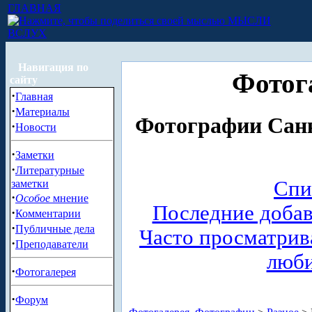
ГЛАВНАЯ
МЫСЛИ
ВСЛУХ
Навигация по
Фотог
сайту
·
Главная
·
Материалы
Фотографии Санк
·
Новости
·
Заметки
·
Литературные
Спи
заметки
·
Особое
мнение
Последние доба
·
Комментарии
·
Публичные дела
Часто просматри
·
Преподаватели
люб
·
Фотогалерея
·
Форум