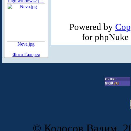
nightwindows2.j ...
Powered by
Cop
for phpNuke
Neva.jpg
Фото Галерея
© Колосов Вадим, 20