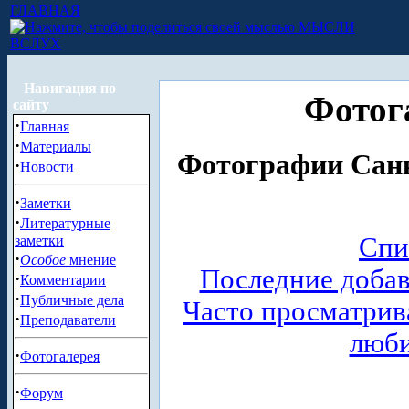
ГЛАВНАЯ
МЫСЛИ
ВСЛУХ
Навигация по
Фотог
сайту
·
Главная
·
Материалы
Фотографии Санк
·
Новости
·
Заметки
·
Литературные
Спи
заметки
·
Особое
мнение
Последние доба
·
Комментарии
·
Публичные дела
Часто просматри
·
Преподаватели
люб
·
Фотогалерея
·
Форум