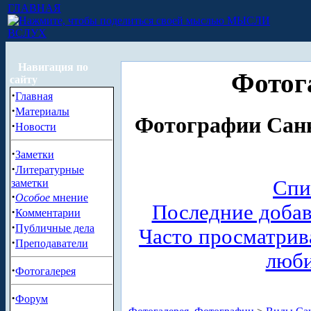
ГЛАВНАЯ
МЫСЛИ
ВСЛУХ
Навигация по
Фотог
сайту
·
Главная
·
Материалы
Фотографии Санк
·
Новости
·
Заметки
·
Литературные
Спи
заметки
·
Особое
мнение
Последние доба
·
Комментарии
·
Публичные дела
Часто просматри
·
Преподаватели
люб
·
Фотогалерея
·
Форум