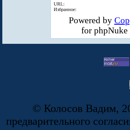
URL:
Избранное:
Powered by
Cop
for phpNuke
© Колосов Вадим, 20
предварительного согласи