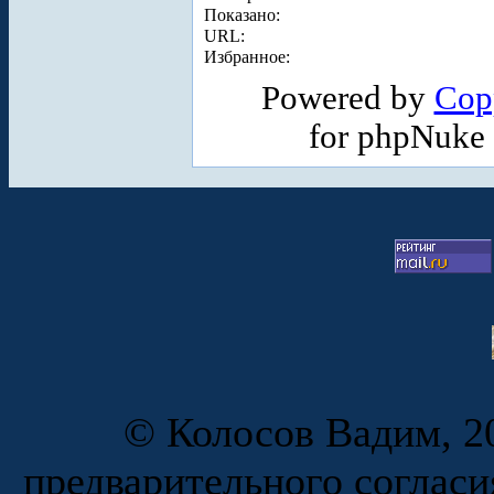
Показано:
URL:
Избранное:
Powered by
Cop
for phpNuke
© Колосов Вадим, 20
предварительного согласи