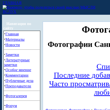
ГЛАВНАЯ
МЫСЛИ
ВСЛУХ
Навигация по
Фотог
сайту
·
Главная
·
Материалы
Фотографии Санк
·
Новости
·
Заметки
·
Литературные
Спи
заметки
·
Особое
мнение
Последние доба
·
Комментарии
·
Публичные дела
Часто просматри
·
Преподаватели
люб
·
Фотогалерея
·
Форум