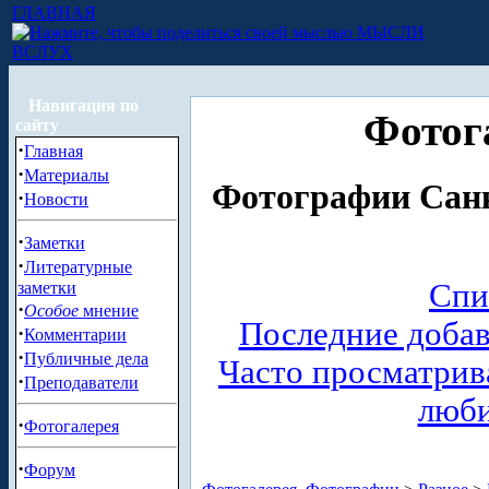
ГЛАВНАЯ
МЫСЛИ
ВСЛУХ
Навигация по
Фотог
сайту
·
Главная
·
Материалы
Фотографии Санк
·
Новости
·
Заметки
·
Литературные
Спи
заметки
·
Особое
мнение
Последние доба
·
Комментарии
·
Публичные дела
Часто просматри
·
Преподаватели
люб
·
Фотогалерея
·
Форум