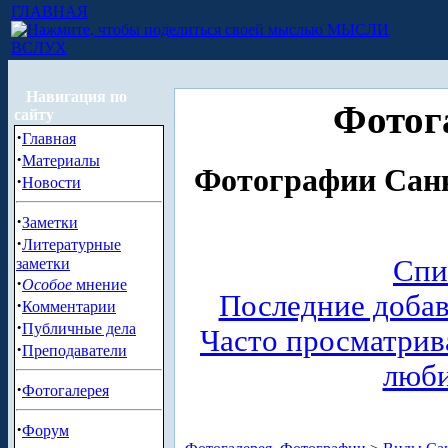
ГЛАВНАЯ
МЫСЛИ
ВСЛУХ
Навигация по
Фотог
сайту
·
Главная
·
Материалы
Фотографии Санк
·
Новости
·
Заметки
·
Литературные
Спи
заметки
·
Особое
мнение
Последние доба
·
Комментарии
·
Публичные дела
Часто просматри
·
Преподаватели
люб
·
Фотогалерея
·
Форум