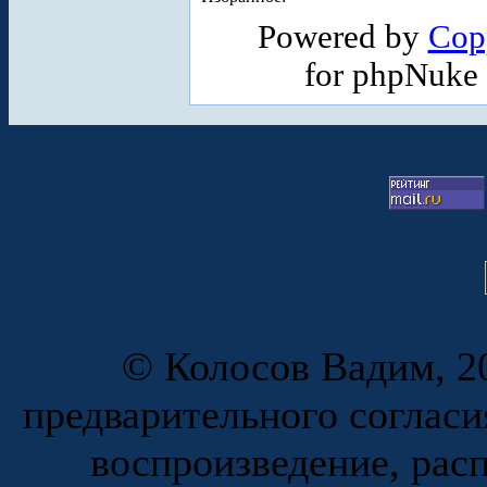
Powered by
Cop
for phpNuke
© Колосов Вадим, 20
предварительного согласи
воспроизведение, рас