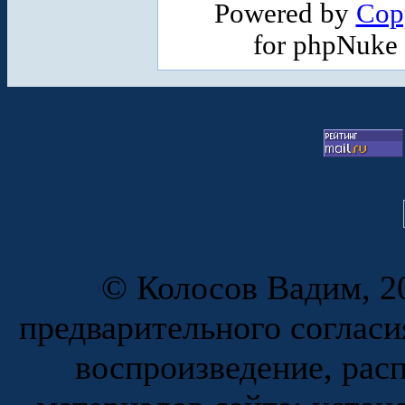
Powered by
Cop
for phpNuke
© Колосов Вадим, 20
предварительного согласи
воспроизведение, рас