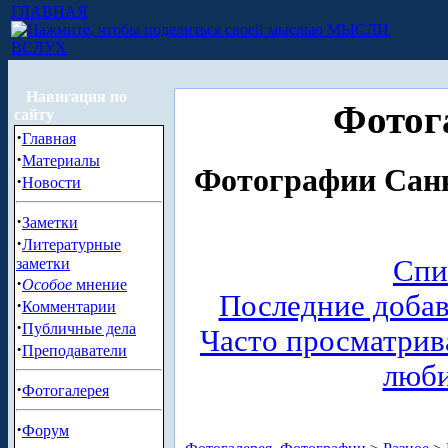
ГЛАВНАЯ
МЫСЛИ
ВСЛУХ
Навигация по
Фотог
сайту
·
Главная
·
Материалы
Фотографии Санк
·
Новости
·
Заметки
·
Литературные
Спи
заметки
·
Особое
мнение
Последние доба
·
Комментарии
·
Публичные дела
Часто просматри
·
Преподаватели
люб
·
Фотогалерея
·
Форум