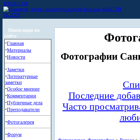
ГЛАВНАЯ
МЫСЛИ
ВСЛУХ
Навигация по
Фотог
сайту
·
Главная
·
Материалы
Фотографии Санк
·
Новости
·
Заметки
·
Литературные
Спи
заметки
·
Особое
мнение
Последние доба
·
Комментарии
·
Публичные дела
Часто просматри
·
Преподаватели
люб
·
Фотогалерея
·
Форум