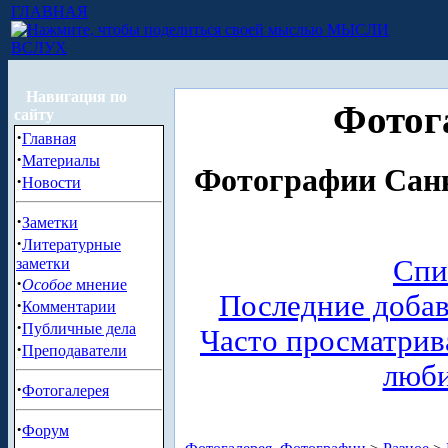
ГЛАВНАЯ
МЫСЛИ
ВСЛУХ
Навигация по
Фотог
сайту
·
Главная
·
Материалы
Фотографии Санк
·
Новости
·
Заметки
·
Литературные
Спи
заметки
·
Особое
мнение
Последние доба
·
Комментарии
·
Публичные дела
Часто просматри
·
Преподаватели
люб
·
Фотогалерея
·
Форум