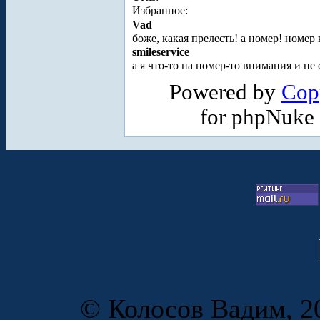
Избранное:
Vad
боже, какая прелесть! а номер! номер
smileservice
а я что-то на номер-то внимания и не 
Powered by
Cop
for phpNuke
© Колосов Вадим, 20