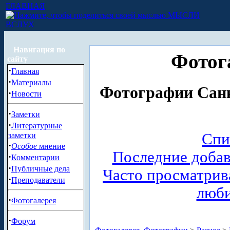
ГЛАВНАЯ
МЫСЛИ
ВСЛУХ
Навигация по
Фотог
сайту
·
Главная
·
Материалы
Фотографии Санк
·
Новости
·
Заметки
·
Литературные
Спи
заметки
·
Особое
мнение
Последние доба
·
Комментарии
·
Публичные дела
Часто просматри
·
Преподаватели
люб
·
Фотогалерея
·
Форум