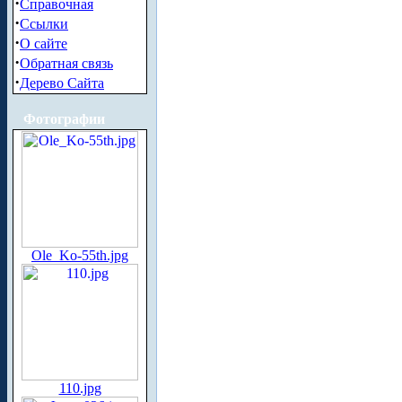
·
Справочная
·
Ссылки
·
О сайте
·
Обратная связь
·
Дерево Сайта
Фотографии
Ole_Ko-55th.jpg
110.jpg