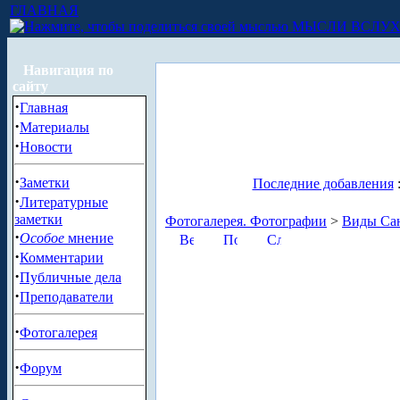
ГЛАВНАЯ
МЫСЛИ ВСЛУ
Навигация по
сайту
·
Главная
·
Материалы
·
Новости
·
Заметки
Последние добавления
·
Литературные
заметки
Фотогалерея. Фотографии
>
Виды Сан
·
Особое
мнение
·
Комментарии
·
Публичные дела
·
Преподаватели
·
Фотогалерея
·
Форум