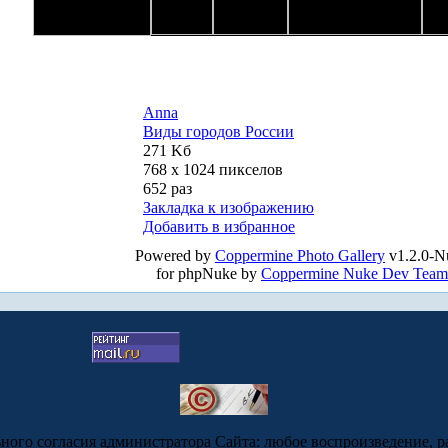
Anna
Виды городов России
271 Kб
768 x 1024 пикселов
652 раз
Закладка к изображению
Добавить в избранное
Powered by
Coppermine Photo Gallery
v1.2.0-N
for phpNuke by
Coppermine Nuke Dev Team
ьного согласия администратора Сайта: любое воспроизведение, р