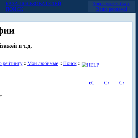
БАЗА ПОЛЬЗОВАТЕЛЕЙ
Здесь может быть
ПОИСК
Ваша реклама!
фии
зажей и т.д.
о рейтингу
::
Мои любимые
::
Поиск
::