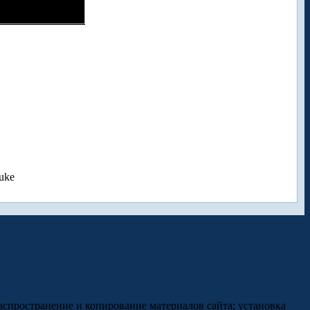
uke
аспространение и копирование материалов сайта; установка