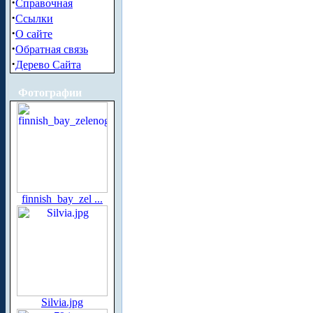
·
Справочная
·
Ссылки
·
О сайте
·
Обратная связь
·
Дерево Сайта
Фотографии
finnish_bay_zel ...
Silvia.jpg