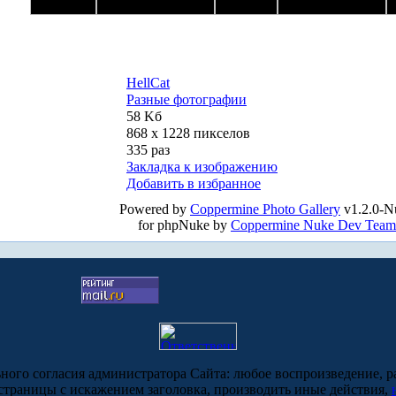
HellCat
Разные фотографии
58 Kб
868 x 1228 пикселов
335 раз
Закладка к изображению
Добавить в избранное
Powered by
Coppermine Photo Gallery
v1.2.0-N
for phpNuke by
Coppermine Nuke Dev Team
ьного согласия администратора Сайта: любое воспроизведение, р
-страницы с искажением заголовка, производить иные действия,