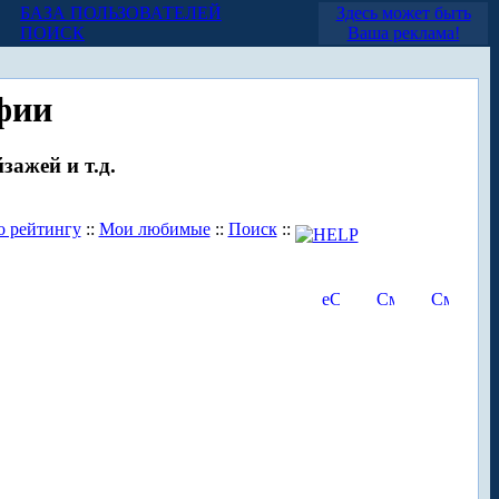
БАЗА ПОЛЬЗОВАТЕЛЕЙ
Здесь может быть
ПОИСК
Ваша реклама!
фии
зажей и т.д.
о рейтингу
::
Мои любимые
::
Поиск
::