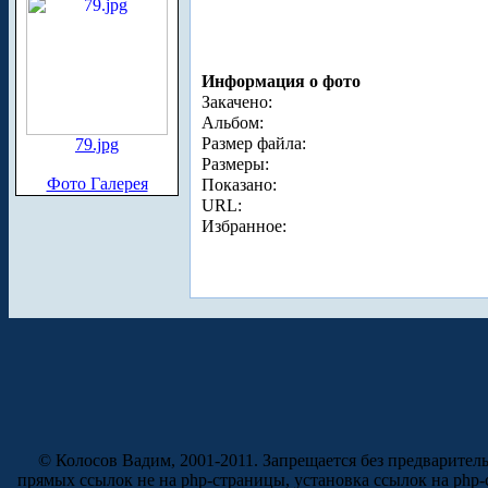
Информация о фото
Закачено:
Альбом:
Размер файла:
79.jpg
Размеры:
Фото Галерея
Показано:
URL:
Избранное:
© Колосов Вадим, 2001-2011. Запрещается без предварител
прямых ссылок не на php-страницы, установка ссылок на php