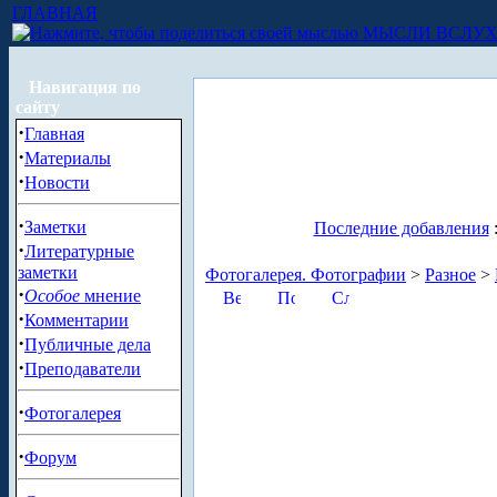
ГЛАВНАЯ
МЫСЛИ ВСЛУ
Навигация по
сайту
·
Главная
·
Материалы
·
Новости
·
Заметки
Последние добавления
·
Литературные
заметки
Фотогалерея. Фотографии
>
Разное
>
·
Особое
мнение
·
Комментарии
·
Публичные дела
·
Преподаватели
·
Фотогалерея
·
Форум