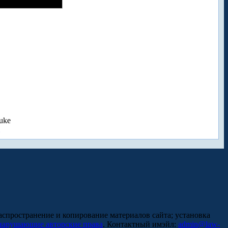
uke
аспространение и копирование материалов сайта; установка
нарушающие авторские права
. Контактный имэйл:
admin@law-