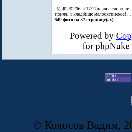
Vad
02/02/06 at 17:17
первое слово не
понял. :) кладбище малоохтинское! ...
649 фото на 37 странице(ах)
Powered by
Cop
for phpNuke
© Колосов Вадим, 20