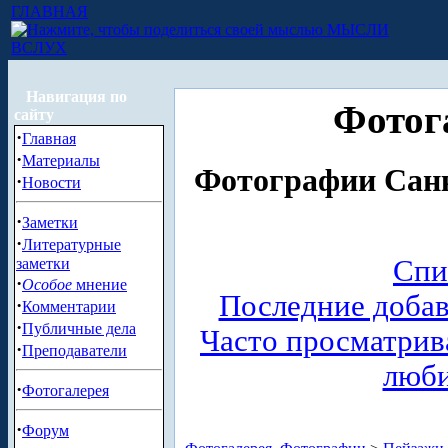
ГЛАВНАЯ
МЫСЛИ
ВСЛУХ
Навигация по
Фотог
сайту
·
Главная
·
Материалы
Фотографии Санк
·
Новости
·
Заметки
·
Литературные
Спи
заметки
·
Особое
мнение
Последние доба
·
Комментарии
·
Публичные дела
Часто просматри
·
Преподаватели
люб
·
Фотогалерея
·
Форум