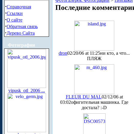
Фотогалерея. Фотографии
>
Пейзажи
·
Последние комментари
Справочная
·
Ссылки
·
О сайте
·
Обратная связь
·
Дерево Сайта
Фотографии
dron
02/20/06 at 11:25
ни кто, а что...
ПЛЯЖ
vipusk_otl_2006 ...
FLEUR DU MAL
02/12/06 at
03:02
офигительная машинка. Где
досталa? :-D