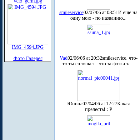
velo_germ.jpg
smileservice
02/07/06 at 08:51
И еще на
одну мою - по названию...
IMG_4594.JPG
Vad
02/06/06 at 20:32
smileservice, что-
Фото Галерея
то ты сплошал... что за фотка та...
Юнона
02/04/06 at 12:27
Какая
прелесть! :-P