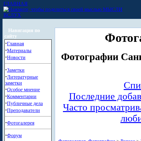
ГЛАВНАЯ
МЫСЛИ
ВСЛУХ
Навигация по
Фотог
сайту
·
Главная
·
Материалы
Фотографии Санк
·
Новости
·
Заметки
·
Литературные
Спи
заметки
·
Особое
мнение
Последние доба
·
Комментарии
·
Публичные дела
Часто просматри
·
Преподаватели
люб
·
Фотогалерея
·
Форум