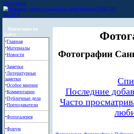
ГЛАВНАЯ
МЫСЛИ
ВСЛУХ
Навигация по
Фотог
сайту
·
Главная
·
Материалы
Фотографии Санк
·
Новости
·
Заметки
·
Литературные
Спи
заметки
·
Особое
мнение
Последние доба
·
Комментарии
·
Публичные дела
Часто просматри
·
Преподаватели
люб
·
Фотогалерея
·
Форум