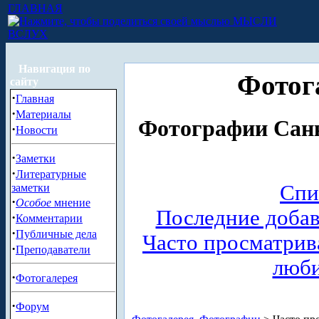
ГЛАВНАЯ
МЫСЛИ
ВСЛУХ
Навигация по
Фотог
сайту
·
Главная
·
Материалы
Фотографии Санк
·
Новости
·
Заметки
·
Литературные
Спи
заметки
·
Особое
мнение
Последние доба
·
Комментарии
·
Публичные дела
Часто просматри
·
Преподаватели
люб
·
Фотогалерея
·
Форум