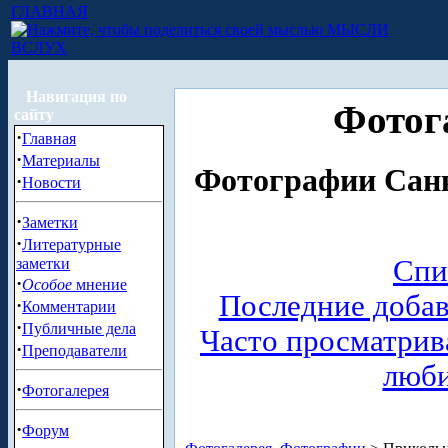
ГЛАВНАЯ
МЫСЛИ
ВСЛУХ
Навигация по
Фотог
сайту
·
Главная
·
Материалы
Фотографии Санк
·
Новости
·
Заметки
·
Литературные
Спи
заметки
·
Особое
мнение
Последние доба
·
Комментарии
·
Публичные дела
Часто просматри
·
Преподаватели
люб
·
Фотогалерея
·
Форум