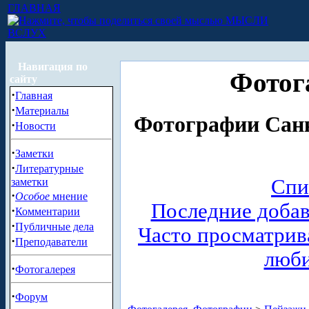
ГЛАВНАЯ
МЫСЛИ
ВСЛУХ
Навигация по
Фотог
сайту
·
Главная
·
Материалы
Фотографии Санк
·
Новости
·
Заметки
·
Литературные
Спи
заметки
·
Особое
мнение
Последние доба
·
Комментарии
·
Публичные дела
Часто просматри
·
Преподаватели
люб
·
Фотогалерея
·
Форум