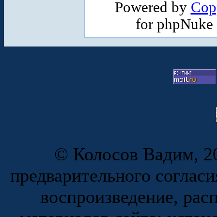
Powered by
Cop
for phpNuke
© Колосов Вадим, 20
предварительного согласи
воспроизведение, рас