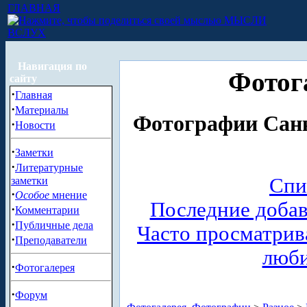
ГЛАВНАЯ
МЫСЛИ
ВСЛУХ
Навигация по
Фотог
сайту
·
Главная
·
Материалы
Фотографии Санк
·
Новости
·
Заметки
·
Литературные
Спи
заметки
·
Особое
мнение
Последние доба
·
Комментарии
·
Публичные дела
Часто просматри
·
Преподаватели
люб
·
Фотогалерея
·
Форум