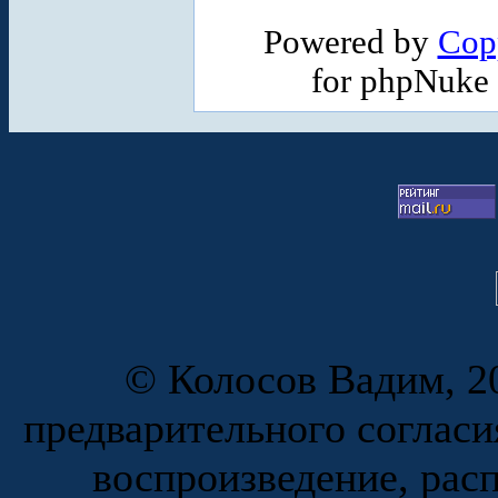
Powered by
Cop
for phpNuke
© Колосов Вадим, 20
предварительного согласи
воспроизведение, рас