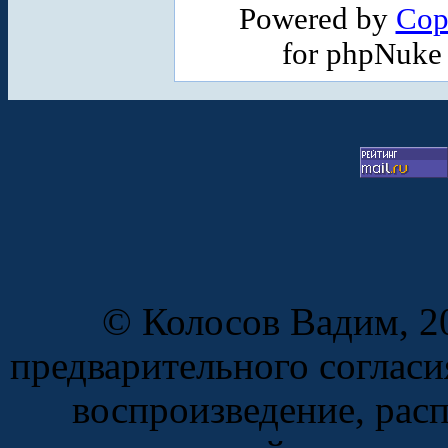
Powered by
Cop
for phpNuke
© Колосов Вадим, 20
предварительного согласи
воспроизведение, рас