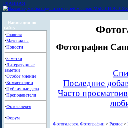
ГЛАВНАЯ
МЫСЛИ ВСЛУ
Навигация по
Фотог
сайту
·
Главная
·
Материалы
Фотографии Санк
·
Новости
·
Заметки
·
Литературные
заметки
Спи
·
Особое
мнение
Последние доба
·
Комментарии
·
Публичные дела
Часто просматри
·
Преподаватели
люб
·
Фотогалерея
·
Форум
Фотогалерея. Фотографии
>
Разное
>