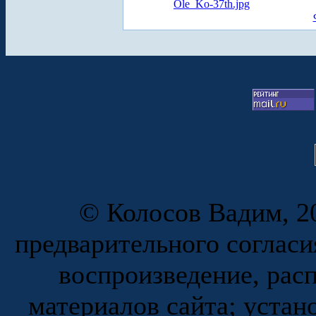
Ole_Ko-37th.jpg
© Колосов Вадим, 20
предварительного согласи
воспроизведение, рас
материалов сайта; устан