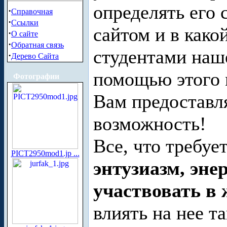
определять его 
·
Справочная
·
Ссылки
сайтом и в како
·
О сайте
·
Обратная связь
студентами наше
·
Дерево Сайта
помощью этого 
Фотографии
Вам предоставля
возможность!
Все, что требует
PICT2950mod1.jp ...
энтузиазм, эне
участвовать в
влиять на нее та