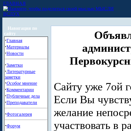
ГЛАВНАЯ
МЫСЛИ
ВСЛУХ
Навигация по
Объявл
сайту
·
Главная
админист
·
Материалы
·
Новости
Первокурсн
·
Заметки
·
Литературные
заметки
·
Сайту уже 7ой г
Особое
мнение
·
Комментарии
·
Если Вы чувству
Публичные дела
·
Преподаватели
желание непоср
·
Фотогалерея
участвовать в р
·
Форум