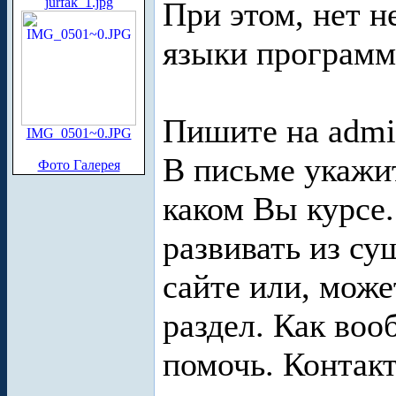
jurfak_1.jpg
При этом, нет н
языки программ
Пишите на admin 
IMG_0501~0.JPG
В письме укажит
Фото Галерея
каком Вы курсе
развивать из с
сайте или, мож
раздел. Как во
помочь. Контак