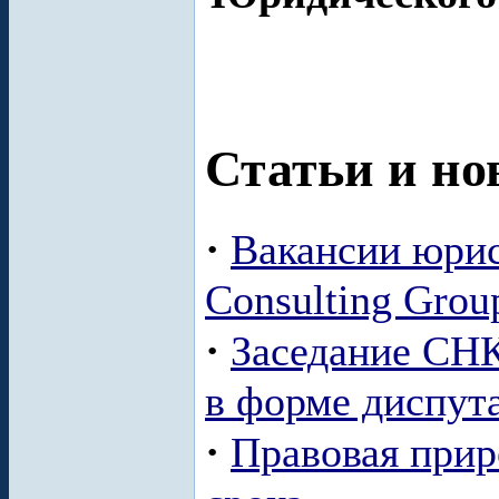
Статьи и но
·
Вакансии юрис
Consulting Grou
·
Заседание СНК
в форме диспут
·
Правовая прир