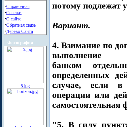
потому подлежат 
·
Справочная
·
Ссылки
·
О сайте
Вариант.
·
Обратная связь
·
Дерево Сайта
Фотографии
4. Взимание по до
выполнение
банком отдель
определенных де
случае, если в
5.jpg
операции или дей
самостоятельная 
"5. В силу пунк