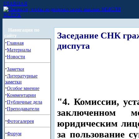
ГЛАВНАЯ
МЫСЛИ
ВСЛУХ
Навигация по
Заседание СНК гра
сайту
·
Главная
диспута
·
Материалы
·
Новости
·
Заметки
·
Литературные
заметки
·
Особое
мнение
·
Комментарии
"4. Комиссии, ус
·
Публичные дела
·
Преподаватели
заключенном 
·
юридическим лицо
Фотогалерея
за пользование с
·
Форум