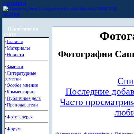
ГЛАВНАЯ
МЫСЛИ
ВСЛУХ
Навигация по
Фотог
сайту
·
Главная
·
Материалы
Фотографии Санк
·
Новости
·
Заметки
·
Литературные
Спи
заметки
·
Особое
мнение
Последние доба
·
Комментарии
·
Публичные дела
Часто просматри
·
Преподаватели
люб
·
Фотогалерея
·
Форум