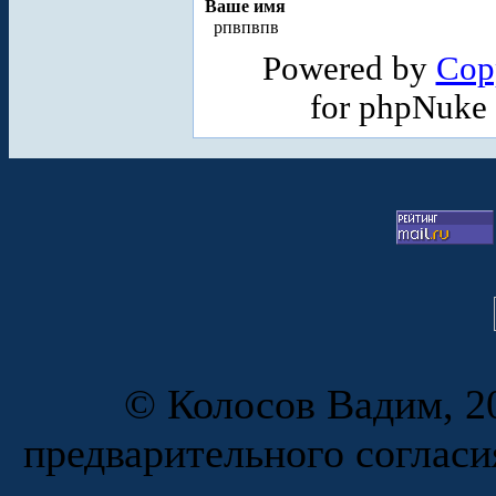
Ваше имя
рпвпвпв
Powered by
Cop
for phpNuke
© Колосов Вадим, 20
предварительного согласи