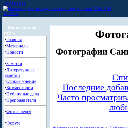
ГЛАВНАЯ
МЫСЛИ
ВСЛУХ
Навигация по
Фотог
сайту
·
Главная
·
Материалы
Фотографии Санк
·
Новости
·
Заметки
·
Литературные
Спи
заметки
·
Особое
мнение
Последние доба
·
Комментарии
·
Публичные дела
Часто просматри
·
Преподаватели
люб
·
Фотогалерея
·
Форум