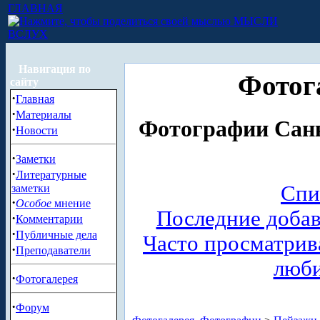
ГЛАВНАЯ
МЫСЛИ
ВСЛУХ
Навигация по
Фотог
сайту
·
Главная
·
Материалы
Фотографии Санк
·
Новости
·
Заметки
·
Литературные
Спи
заметки
·
Особое
мнение
Последние доба
·
Комментарии
·
Публичные дела
Часто просматри
·
Преподаватели
люб
·
Фотогалерея
·
Форум