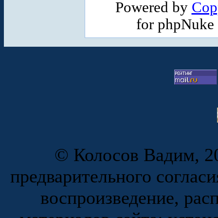
Powered by
Cop
for phpNuke
© Колосов Вадим, 20
предварительного согласи
воспроизведение, рас