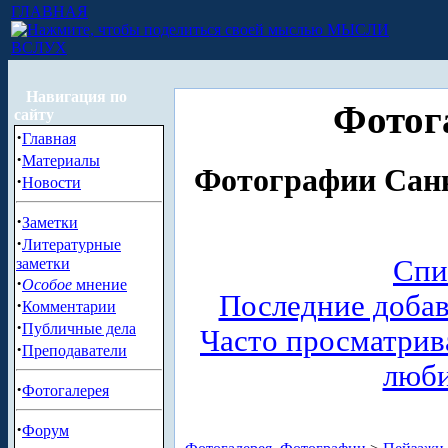
ГЛАВНАЯ
МЫСЛИ
ВСЛУХ
Навигация по
Фотог
сайту
·
Главная
·
Материалы
Фотографии Санк
·
Новости
·
Заметки
·
Литературные
Спи
заметки
·
Особое
мнение
Последние доба
·
Комментарии
·
Публичные дела
Часто просматри
·
Преподаватели
люб
·
Фотогалерея
·
Форум