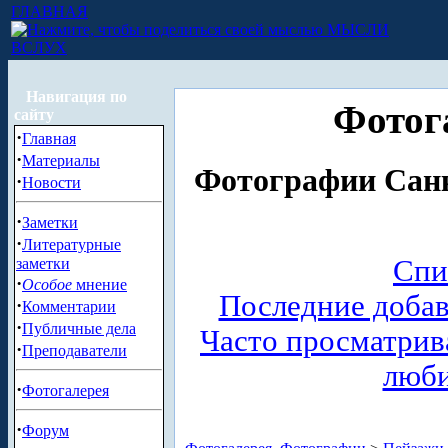
ГЛАВНАЯ
МЫСЛИ
ВСЛУХ
Навигация по
Фотог
сайту
·
Главная
·
Материалы
Фотографии Санк
·
Новости
·
Заметки
·
Литературные
Спи
заметки
·
Особое
мнение
Последние доба
·
Комментарии
·
Публичные дела
Часто просматри
·
Преподаватели
люб
·
Фотогалерея
·
Форум