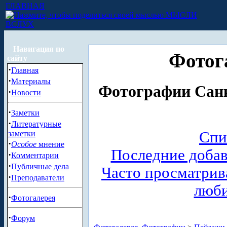
ГЛАВНАЯ
МЫСЛИ
ВСЛУХ
Навигация по
Фотог
сайту
·
Главная
·
Материалы
Фотографии Санк
·
Новости
·
Заметки
·
Литературные
Спи
заметки
·
Особое
мнение
Последние доба
·
Комментарии
·
Публичные дела
Часто просматри
·
Преподаватели
люб
·
Фотогалерея
·
Форум