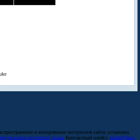
uke
аспространение и копирование материалов сайта; установка
нарушающие авторские права
. Контактный имэйл:
admin@law-