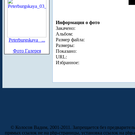
Информация о фото
Закачено:
Альбом:
Размер файла:
Peterburgskaya_ ...
Размеры:
Фото Галерея
Показано:
URL:
Избранное:
© Колосов Вадим, 2001-2011. Запрещается без предварител
прямых ссылок не на php-страницы, установка ссылок на php