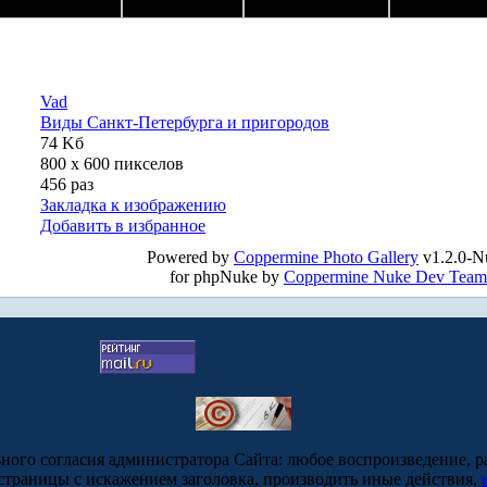
Vad
Виды Санкт-Петербурга и пригородов
74 Kб
800 x 600 пикселов
456 раз
Закладка к изображению
Добавить в избранное
Powered by
Coppermine Photo Gallery
v1.2.0-N
for phpNuke by
Coppermine Nuke Dev Team
ьного согласия администратора Сайта: любое воспроизведение, р
-страницы с искажением заголовка, производить иные действия,