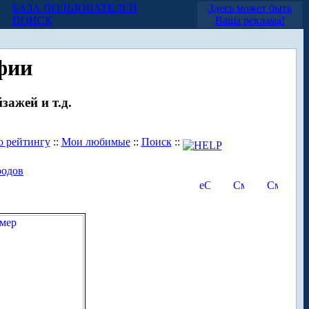
БАЗА ПОЛЬЗОВАТЕЛЕЙ
Здесь может быть
ПОИСК
Ваша реклама!
фии
зажей и т.д.
о рейтингу
::
Мои любимые
::
Поиск
::
родов