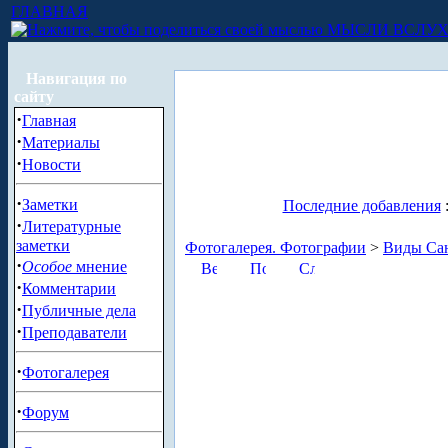
ГЛАВНАЯ
МЫСЛИ ВСЛУ
Навигация по
сайту
·
Главная
·
Материалы
·
Новости
·
Заметки
Последние добавления
·
Литературные
заметки
Фотогалерея. Фотографии
>
Виды Сан
·
Особое
мнение
·
Комментарии
·
Публичные дела
·
Преподаватели
·
Фотогалерея
·
Форум