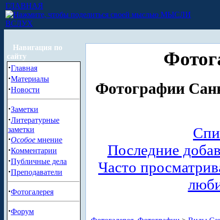
ГЛАВНАЯ
МЫСЛИ
ВСЛУХ
Навигация по
Фотог
сайту
·
Главная
·
Материалы
Фотографии Санк
·
Новости
·
Заметки
·
Литературные
Спи
заметки
·
Особое
мнение
Последние доба
·
Комментарии
·
Публичные дела
Часто просматри
·
Преподаватели
люб
·
Фотогалерея
·
Форум