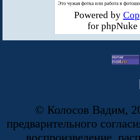
Это чужая фотка или работа в фотош
Powered by
Cop
for phpNuke
© Колосов Вадим, 20
предварительного согласи
воспроизведение, рас