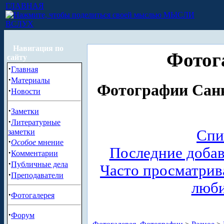
ГЛАВНАЯ
МЫСЛИ
ВСЛУХ
Навигация по
Фотог
сайту
·
Главная
·
Материалы
Фотографии Санк
·
Новости
·
Заметки
·
Литературные
Спи
заметки
·
Особое
мнение
Последние доба
·
Комментарии
·
Публичные дела
Часто просматри
·
Преподаватели
люб
·
Фотогалерея
·
Форум