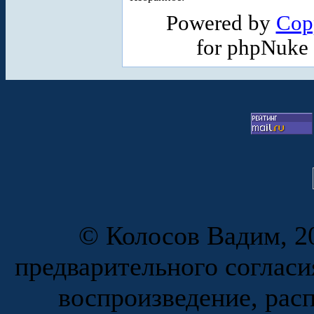
Powered by
Cop
for phpNuke
© Колосов Вадим, 20
предварительного согласи
воспроизведение, рас