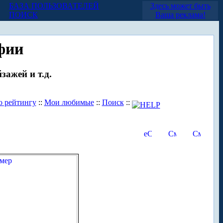
БАЗА ПОЛЬЗОВАТЕЛЕЙ
Здесь может быть
ПОИСК
Ваша реклама!
фии
зажей и т.д.
о рейтингу
::
Мои любимые
::
Поиск
::