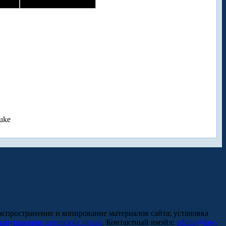
uke
аспространение и копирование материалов сайта; установка
нарушающие авторские права
. Контактный имэйл:
admin@law-