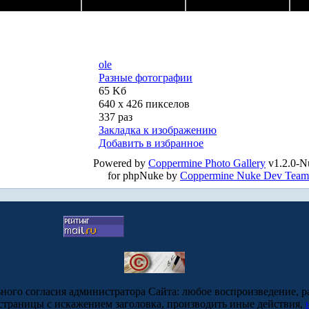
ole
Разные фотографии
65 Kб
640 x 426 пикселов
337 раз
Закладка к изображению
Добавить в избранное
Powered by
Coppermine Photo Gallery
v1.2.0-N
for phpNuke by
Coppermine Nuke Dev Team
ьного согласия администратора Сайта: любое воспроизведение, р
-страницы с искажением заголовка, производить иные действия,