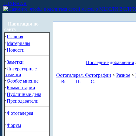
ГЛАВНАЯ
МЫСЛИ ВСЛУ
Навигация по
сайту
·
Главная
·
Материалы
·
Новости
·
Заметки
Последние добавления
·
Литературные
заметки
Фотогалерея. Фотографии
>
Разное
>
·
Особое
мнение
·
Комментарии
·
Публичные дела
·
Преподаватели
·
Фотогалерея
·
Форум