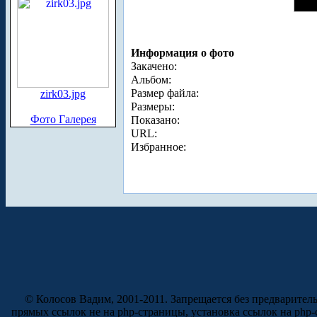
Информация о фото
Закачено:
Альбом:
Размер файла:
zirk03.jpg
Размеры:
Фото Галерея
Показано:
URL:
Избранное:
© Колосов Вадим, 2001-2011. Запрещается без предварител
прямых ссылок не на php-страницы, установка ссылок на php