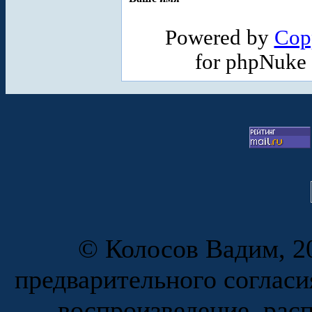
Powered by
Cop
for phpNuke
© Колосов Вадим, 20
предварительного согласи
воспроизведение, рас