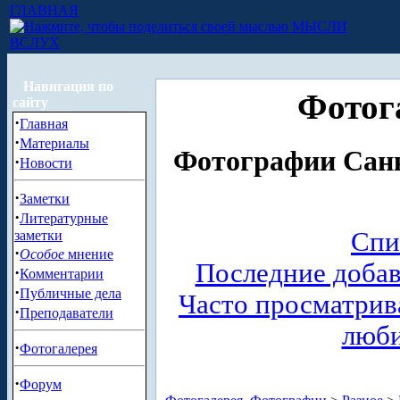
ГЛАВНАЯ
МЫСЛИ
ВСЛУХ
Навигация по
Фотог
сайту
·
Главная
·
Материалы
Фотографии Санк
·
Новости
·
Заметки
·
Литературные
Спи
заметки
·
Особое
мнение
Последние доба
·
Комментарии
·
Публичные дела
Часто просматри
·
Преподаватели
люб
·
Фотогалерея
·
Форум