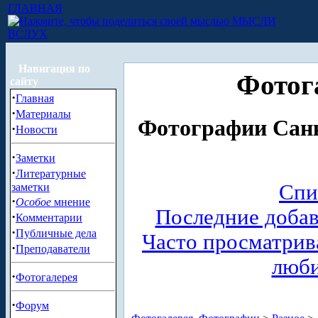
ГЛАВНАЯ
МЫСЛИ
ВСЛУХ
Навигация по
Фотог
сайту
·
Главная
·
Материалы
Фотографии Санк
·
Новости
·
Заметки
·
Литературные
Спи
заметки
·
Особое
мнение
Последние доба
·
Комментарии
·
Публичные дела
Часто просматри
·
Преподаватели
люб
·
Фотогалерея
·
Форум