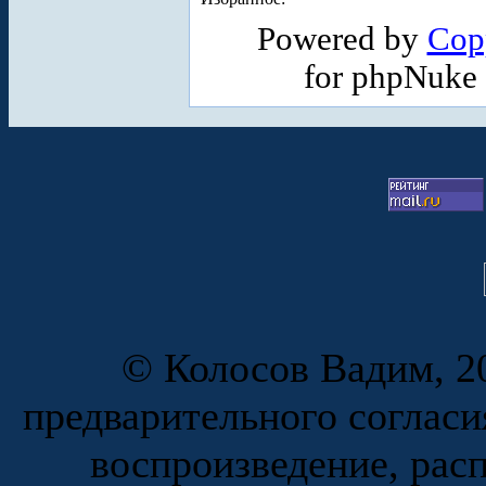
Powered by
Cop
for phpNuke
© Колосов Вадим, 20
предварительного согласи
воспроизведение, рас