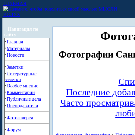
ГЛАВНАЯ
МЫСЛИ
ВСЛУХ
Навигация по
Фотог
сайту
·
Главная
·
Материалы
Фотографии Санк
·
Новости
·
Заметки
·
Литературные
Спи
заметки
·
Особое
мнение
Последние доба
·
Комментарии
·
Публичные дела
Часто просматри
·
Преподаватели
люб
·
Фотогалерея
·
Форум