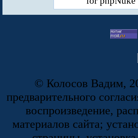
for phpNuke
© Колосов Вадим, 20
предварительного согласи
воспроизведение, рас
материалов сайта; устан
страницы, установка