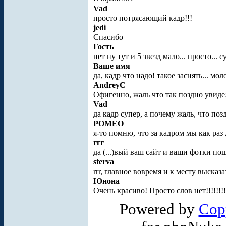
Vad
просто потрясающий кадр!!!
jedi
Спасибо
Гость
нет ну тут и 5 звезд мало... просто... 
Ваше имя
да, кадр что надо! такое заснять... мол
AndreyC
Офигенно, жаль что так поздно увиде
Vad
да кадр супер, а почему жаль, что поз
POMEO
я-то помню, что за кадром мы как раз
ггг
да (...)вый ваш сайт и ваши фотки п
sterva
rrr, главное вовремя и к месту высказат
Юнона
Очень красиво! Просто слов нет!!!!!!!
Powered by
Cop