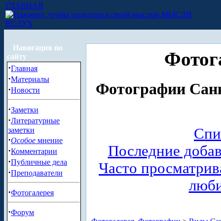
ГЛАВНАЯ
МЫСЛИ
ВСЛУХ
Навигация по
Фотог
сайту
·
Главная
·
Материалы
Фотографии Санк
·
Новости
·
Заметки
·
Литературные
Спи
заметки
·
Особое
мнение
Последние доба
·
Комментарии
·
Публичные дела
Часто просматри
·
Преподаватели
люб
·
Фотогалерея
·
Форум