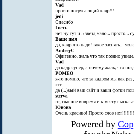
Vad
просто потрясающий кадр!!!
jedi
Спасибо
Гость
нет ну тут и 5 звезд мало... просто... 
Ваше имя
да, кадр что надо! такое заснять... мол
AndreyC
Офигенно, жаль что так поздно увиде
Vad
да кадр супер, а почему жаль, что поз
POMEO
я-то помню, что за кадром мы как раз
ггг
да (...)вый ваш сайт и ваши фотки п
sterva
rrr, главное вовремя и к месту высказат
Юнона
Очень красиво! Просто слов нет!!!!!!!
Powered by
Cop