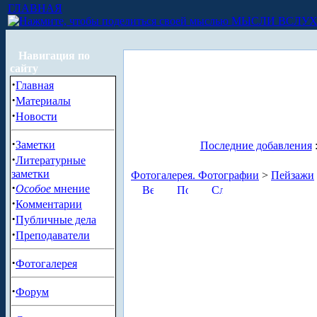
ГЛАВНАЯ
МЫСЛИ ВСЛУ
Навигация по
сайту
·
Главная
·
Материалы
·
Новости
·
Заметки
Последние добавления
·
Литературные
заметки
Фотогалерея. Фотографии
>
Пейзажи
·
Особое
мнение
·
Комментарии
·
Публичные дела
·
Преподаватели
·
Фотогалерея
·
Форум