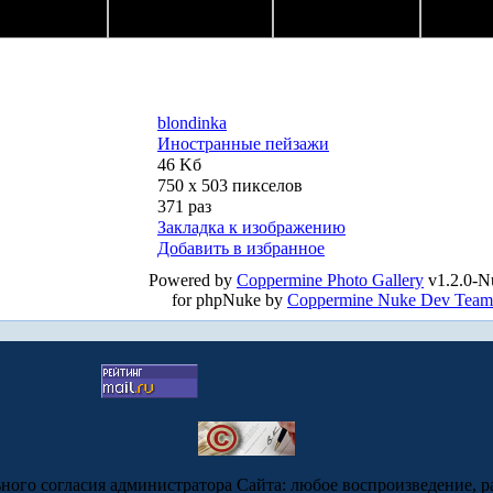
blondinka
Иностранные пейзажи
46 Kб
750 x 503 пикселов
371 раз
Закладка к изображению
Добавить в избранное
Powered by
Coppermine Photo Gallery
v1.2.0-N
for phpNuke by
Coppermine Nuke Dev Team
ьного согласия администратора Сайта: любое воспроизведение, р