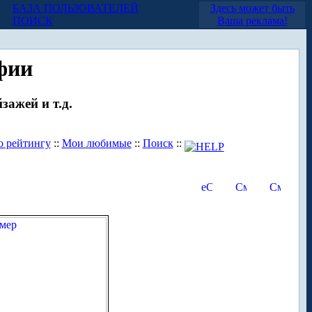
БАЗА ПОЛЬЗОВАТЕЛЕЙ
Здесь может быть
ПОИСК
Ваша реклама!
фии
зажей и т.д.
о рейтингу
::
Мои любимые
::
Поиск
::