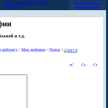
БАЗА ПОЛЬЗОВАТЕЛЕЙ
Здесь может быть
ПОИСК
Ваша реклама!
фии
зажей и т.д.
о рейтингу
::
Мои любимые
::
Поиск
::