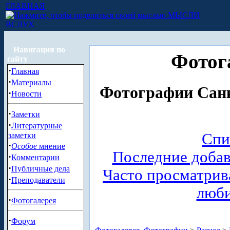
ГЛАВНАЯ
МЫСЛИ
ВСЛУХ
Навигация по
Фотог
сайту
·
Главная
·
Материалы
Фотографии Санк
·
Новости
·
Заметки
·
Литературные
Спи
заметки
·
Особое
мнение
Последние доба
·
Комментарии
·
Публичные дела
Часто просматри
·
Преподаватели
люб
·
Фотогалерея
·
Форум