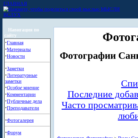
ГЛАВНАЯ
МЫСЛИ
ВСЛУХ
Навигация по
Фотог
сайту
·
Главная
·
Материалы
Фотографии Санк
·
Новости
·
Заметки
·
Литературные
Спи
заметки
·
Особое
мнение
Последние доба
·
Комментарии
·
Публичные дела
Часто просматри
·
Преподаватели
люб
·
Фотогалерея
·
Форум