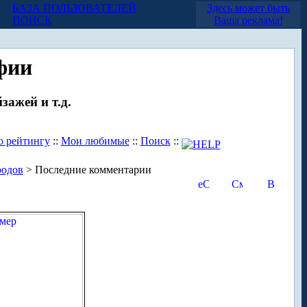
БАЗА ПОЛЬЗОВАТЕЛЕЙ
Здесь может быть
ПОИСК
Ваша реклама!
фии
зажей и т.д.
о рейтингу
::
Мои любимые
::
Поиск
::
родов
> Последние комментарии