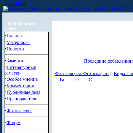
ГЛАВНАЯ
МЫСЛИ ВСЛУ
Навигация по
сайту
·
Главная
·
Материалы
·
Новости
·
Заметки
Последние добавления
·
Литературные
заметки
Фотогалерея. Фотографии
>
Виды Сан
·
Особое
мнение
·
Комментарии
·
Публичные дела
·
Преподаватели
·
Фотогалерея
·
Форум