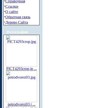
·
Справочная
·
Ссылки
·
О сайте
·
Обратная связь
·
Дерево Сайта
Фотографии
PICT4293crop.jp ...
petrodvorez03.j ...