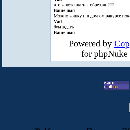
что ж котенка так обрезали???
Ваше имя
Можно кошку и в другом ракурсе пока
Vad
бум ждать
Ваше имя
Powered by
Cop
for phpNuke