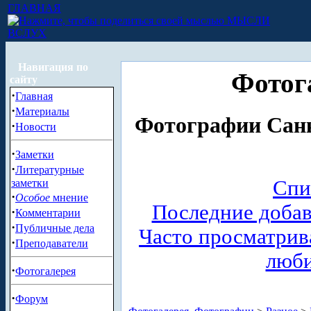
ГЛАВНАЯ
МЫСЛИ
ВСЛУХ
Навигация по
Фотог
сайту
·
Главная
·
Материалы
Фотографии Санк
·
Новости
·
Заметки
·
Литературные
Спи
заметки
·
Особое
мнение
Последние доба
·
Комментарии
·
Публичные дела
Часто просматри
·
Преподаватели
люб
·
Фотогалерея
·
Форум