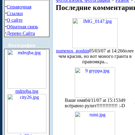
Фотогалерея. Фотографии
>
Разное
>
·
Последние комментари
Справочная
·
Ссылки
·
О сайте
·
Обратная связь
·
Дерево Сайта
Фотографии
numenos_gonhin
05/03/07 at 14:26
более
чем красив, но вот моного гранта в
правомкра...
mdrujba.jpg
Ваше имя
04/11/07 at 15:15
349
всёравно рулит!!!!!!!!!!!!!! :-D