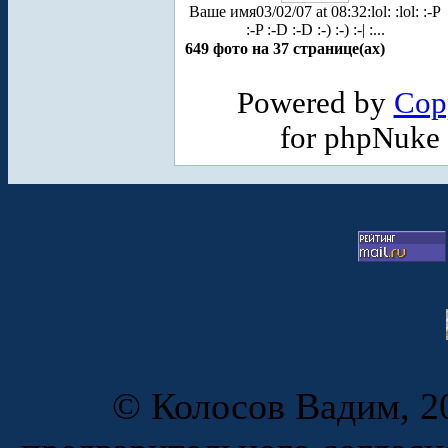
Ваше имя
03/02/07 at 08:32
:lol: :lol: :-P
:-P :-D :-D :-) :-) :-| :...
649 фото на 37 странице(ах)
Powered by
Cop
for phpNuke
© Колосов Вадим, 20