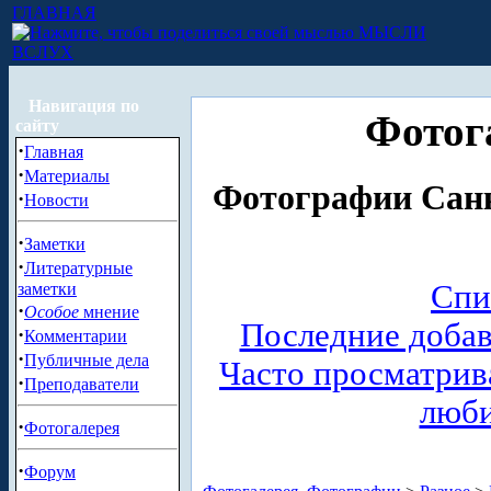
ГЛАВНАЯ
МЫСЛИ
ВСЛУХ
Навигация по
Фотог
сайту
·
Главная
·
Материалы
Фотографии Санк
·
Новости
·
Заметки
·
Литературные
Спи
заметки
·
Особое
мнение
Последние доба
·
Комментарии
·
Публичные дела
Часто просматри
·
Преподаватели
люб
·
Фотогалерея
·
Форум