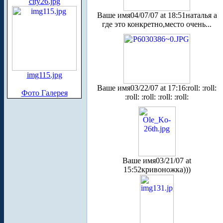
city26.jpg
Ваше имя
04/07/07 at 18:51
наталья а
где это конкретно,место очень...
img115.jpg
Ваше имя
03/22/07 at 17:16
:roll: :roll:
Фото Галерея
:roll: :roll: :roll: :roll:
Ваше имя
03/21/07 at
15:52
кривоножка)))