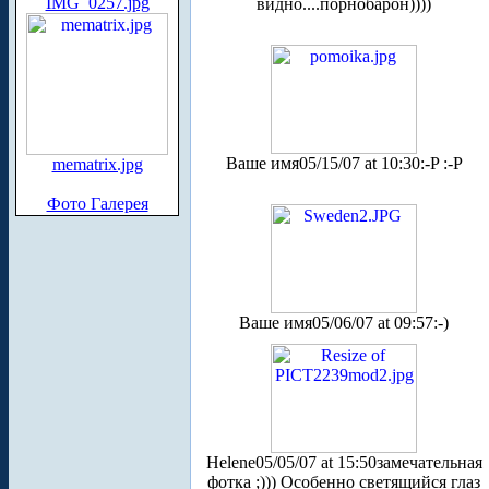
IMG_0257.jpg
видно....порнобарон))))
Ваше имя
05/15/07 at 10:30
:-P :-P
mematrix.jpg
Фото Галерея
Ваше имя
05/06/07 at 09:57
:-)
Helene
05/05/07 at 15:50
замечательная
фотка ;))) Особенно светящийся глаз