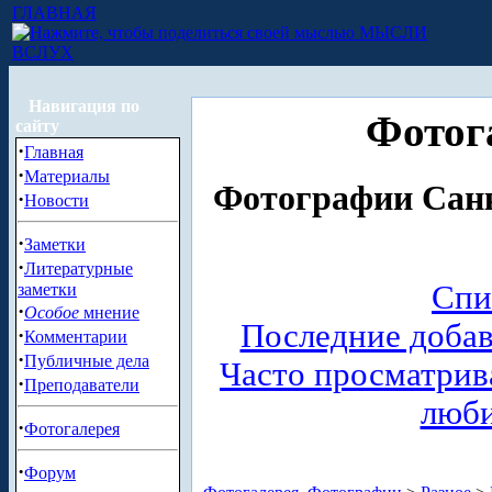
ГЛАВНАЯ
МЫСЛИ
ВСЛУХ
Навигация по
Фотог
сайту
·
Главная
·
Материалы
Фотографии Санк
·
Новости
·
Заметки
·
Литературные
Спи
заметки
·
Особое
мнение
Последние доба
·
Комментарии
·
Публичные дела
Часто просматри
·
Преподаватели
люб
·
Фотогалерея
·
Форум