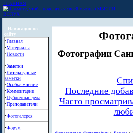
ГЛАВНАЯ
МЫСЛИ
ВСЛУХ
Навигация по
Фотог
сайту
·
Главная
·
Материалы
Фотографии Санк
·
Новости
·
Заметки
·
Литературные
Спи
заметки
·
Особое
мнение
Последние доба
·
Комментарии
·
Публичные дела
Часто просматри
·
Преподаватели
люб
·
Фотогалерея
·
Форум