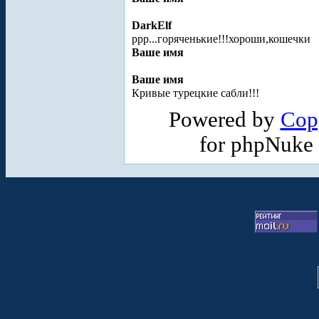
DarkElf
ррр...горяченькие!!!хороши,кошечки
Ваше имя
Ваше имя
Кривые турецкие сабли!!!
Powered by
Cop
for phpNuke